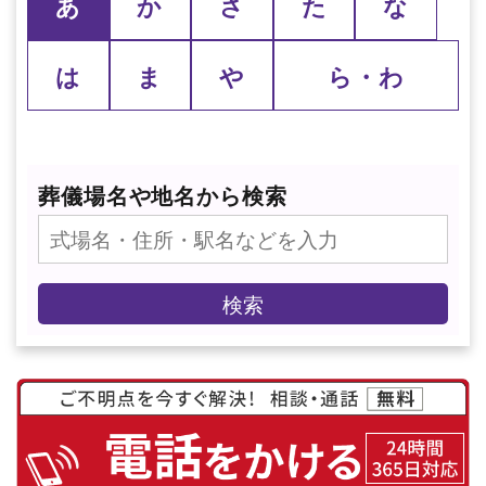
あ
か
さ
た
な
は
ま
や
ら・わ
葬儀場名や地名から検索