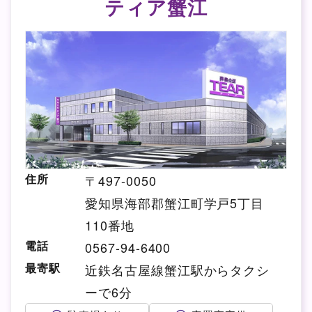
ティア蟹江
住所
〒497-0050
愛知県海部郡蟹江町学戸5丁目
110番地
電話
0567-94-6400
最寄駅
近鉄名古屋線蟹江駅からタクシ
ーで6分