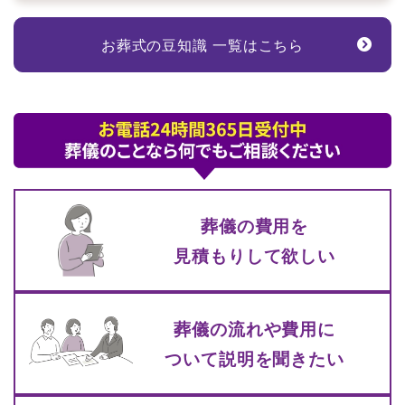
お葬式の豆知識 一覧はこちら
葬儀の費⽤を
⾒積もりして
欲しい
葬儀の流れや費⽤に
ついて
説明を聞きたい