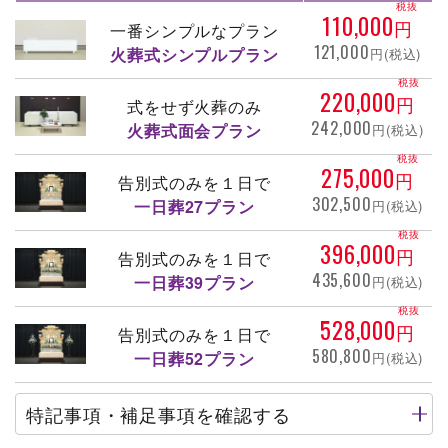
税抜
110,000
円
一番シンプルなプラン
121,000
火葬式シンプルプラン
円(税込)
税抜
220,000
円
式をせず火葬のみ
242,000
火葬式面会プラン
円(税込)
税抜
275,000
円
告別式のみを１日で
302,500
一日葬27プラン
円(税込)
税抜
396,000
円
告別式のみを１日で
435,600
一日葬39プラン
円(税込)
税抜
528,000
円
告別式のみを１日で
580,800
一日葬52プラン
円(税込)
特記事項・補足事項を確認する