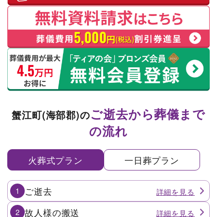
ご逝去から葬儀まで
蟹江町(海部郡)の
の流れ
火葬式プラン
一日葬プラン
ご逝去
1
故人様の搬送
2