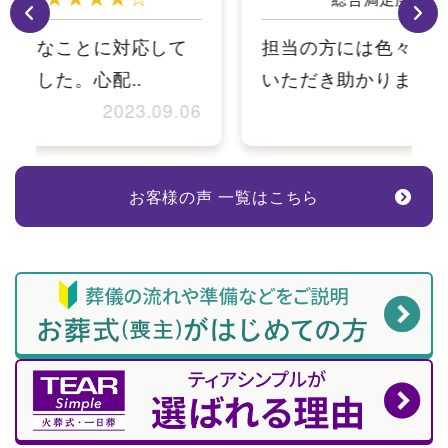
担当の方には色々なことに対応して
いただき助かりました。心配..
6
2023.09.06
お客様の声 一覧はこちら