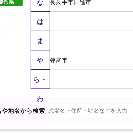
な
長久手市
日進市
は
ま
や
弥富市
ら・
わ
名や地名から検索