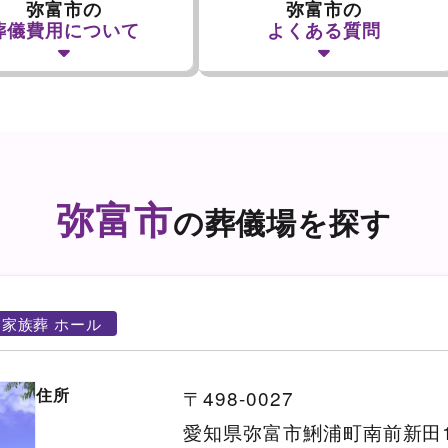
弥富市の
弥富市の
葬儀費用について
よくある質問
弥富市
の葬儀場を探す
家族葬 ホール
住所
〒498-0027
愛知県弥富市鯏浦町南前新田1