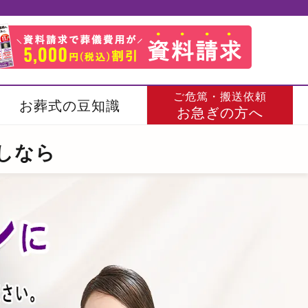
ご危篤・搬送依頼
お葬式の豆知識
お急ぎの方へ
しなら