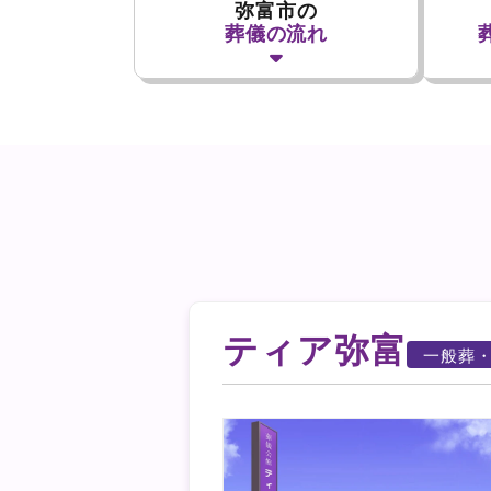
弥富市の
葬儀の流れ
ティア弥富
一般葬・