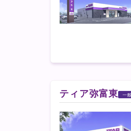
ティア弥富東
一