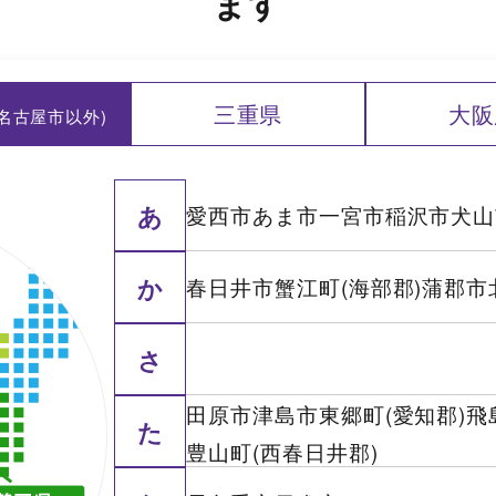
ます
三重県
大阪
(名古屋市以外)
あ
愛西市
あま市
一宮市
稲沢市
犬山
か
春日井市
蟹江町(海部郡)
蒲郡市
さ
田原市
津島市
東郷町(愛知郡)
飛
た
豊山町(西春日井郡)