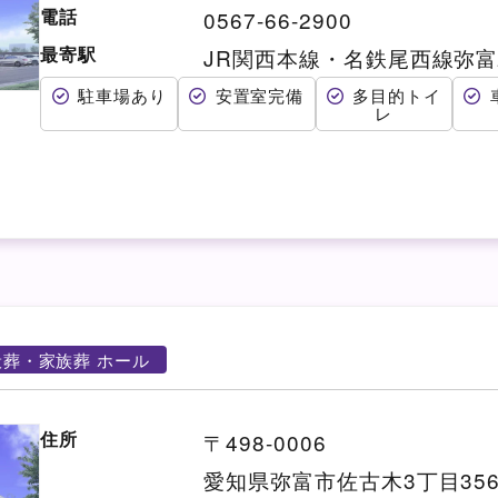
電話
0567-66-2900
最寄駅
JR関西本線・名鉄尾西線弥富
駐車場あり
安置室完備
多目的トイ
レ
般葬・家族葬 ホール
住所
〒498-0006
愛知県弥富市佐古木3丁目35