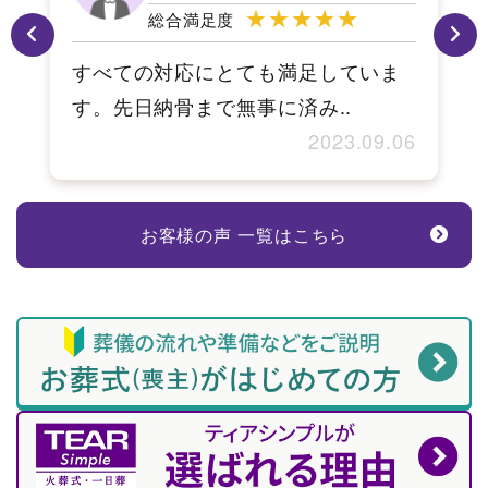
★★★★★
総合満足度
すべての対応にとても満足していま
す。先日納骨まで無事に済み..
6
2023.09.06
お客様の声 一覧はこちら