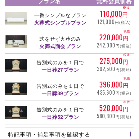
プラン名
無料会員価格
税抜
110,000
円
一番シンプルなプラン
121,000
火葬式シンプルプラン
円(税込)
税抜
220,000
円
式をせず火葬のみ
242,000
火葬式面会プラン
円(税込)
税抜
275,000
円
告別式のみを１日で
302,500
一日葬27プラン
円(税込)
税抜
396,000
円
告別式のみを１日で
435,600
一日葬39プラン
円(税込)
税抜
528,000
円
告別式のみを１日で
580,800
一日葬52プラン
円(税込)
特記事項・補足事項を確認する