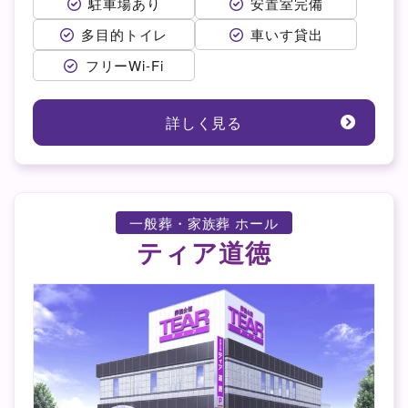
駐車場あり
安置室完備
多目的トイレ
車いす貸出
フリーWi-Fi
詳しく見る
一般葬・家族葬 ホール
ティア道徳