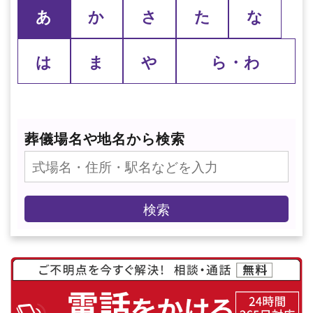
あ
か
さ
た
な
は
ま
や
ら・わ
葬儀場名や地名から検索