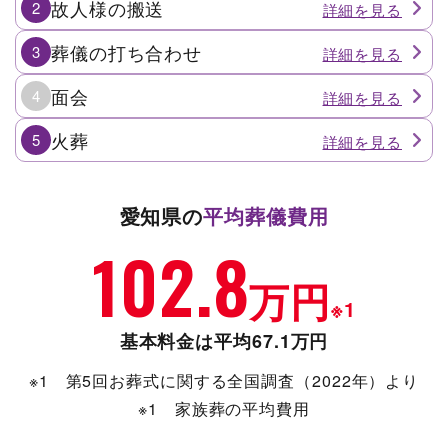
故人様の搬送
2
葬儀の打ち合わせ
3
面会
4
火葬
5
愛知県の
平均葬儀費用
102.8
万円
※1
基本料金は平均67.1万円
※1 第5回お葬式に関する全国調査（2022年）より
※1 家族葬の平均費用