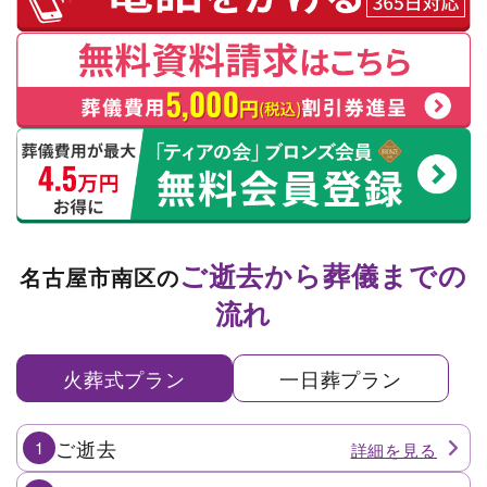
ご逝去から葬儀までの
名古屋市南区の
流れ
火葬式プラン
一日葬プラン
ご逝去
1