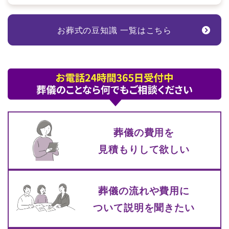
お葬式の豆知識 一覧はこちら
葬儀の費⽤を
⾒積もりして
欲しい
葬儀の流れや費⽤に
ついて
説明を聞きたい