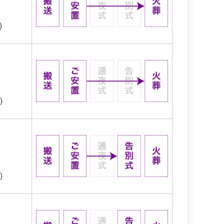
)
)
)