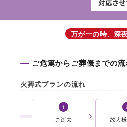
万が一の時、深
ご危篤からご葬儀までの流
火葬式プランの流れ
1
ご逝去
故人様