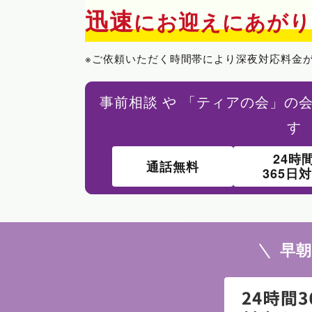
迅速
にお迎えにあがり
※ご依頼いただく時間帯により深夜対応料金
事前相談 や 「ティアの会」の
す
24時
通話無料
365日
早