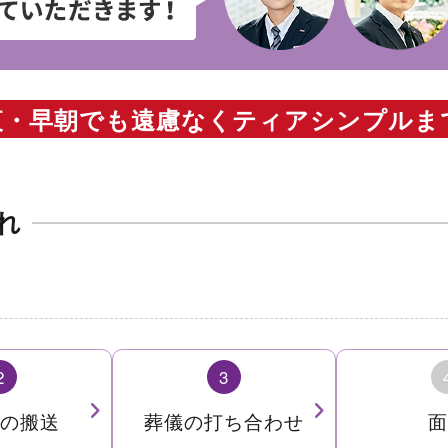
夜・早朝でも
遠慮なくティアシンプルま
れ
2
3
の搬送
葬儀の打ち合わせ
面