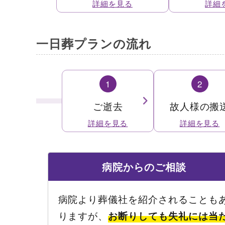
一日葬プランの流れ
1
2
ご逝去
故人様の搬
病院
からのご相談
病院より葬儀社を紹介されることも
りますが、
お断りしても失礼には当