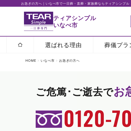
お急ぎの方へ｜いなべ市で一日葬・直葬・家族葬ならティアシンプル
ティアシンプル
いなべ市
選ばれる理由
葬儀プラ
HOME
いなべ市
お急ぎの方へ
お
ご危篤･ご逝去で
0120-70