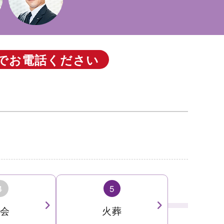
で
お電話ください
4
5
会
火葬