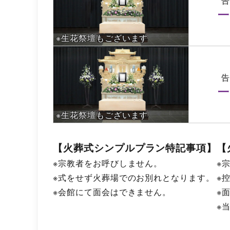
一
※生花祭壇もございます
一
※生花祭壇もございます
【火葬式シンプルプラン特記事項】
【
※宗教者をお呼びしません。
※
※式をせず火葬場でのお別れとなります。
※
※会館にて面会はできません。
※
※