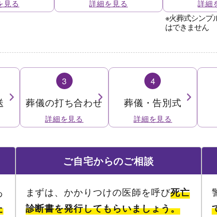
3
4
送
葬儀の打ち合わせ
葬儀・告別式
ご自宅
からのご相談
あ
まずは、かかりつけの医師を呼び
死亡
た
診断書を発行してもらいましょう。