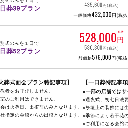
告別式のみを１日で
435,600
円(税込)
日葬39プラン
432,000
円(税抜
一般価格
528,000
税抜
円
告別式のみを１日で
580,800
円(税込)
日葬52プラン
576,000
円(税抜
一般価格
火葬式面会プラン特記事項】
【一日葬特記事
宗教者をお呼びしません。
※一部の店舗ではサ
控室のご利用はできません。
※通夜式、初七日法
面会は火葬日、出棺前のみとなります。
※祭壇上の装飾には
当社指定の会館からの出棺となります。
※季節により若干花
※ご利用になる会館