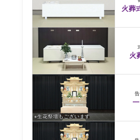
火葬
火
一
※生花祭壇もございます