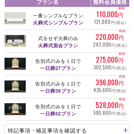
プラン名
無料会員価格
税抜
110,000
円
一番シンプルなプラン
121,000
火葬式シンプルプラン
円(税込)
税抜
220,000
円
式をせず火葬のみ
242,000
火葬式面会プラン
円(税込)
税抜
275,000
円
告別式のみを１日で
302,500
一日葬27プラン
円(税込)
税抜
396,000
円
告別式のみを１日で
435,600
一日葬39プラン
円(税込)
税抜
528,000
円
告別式のみを１日で
580,800
一日葬52プラン
円(税込)
特記事項・補足事項を確認する