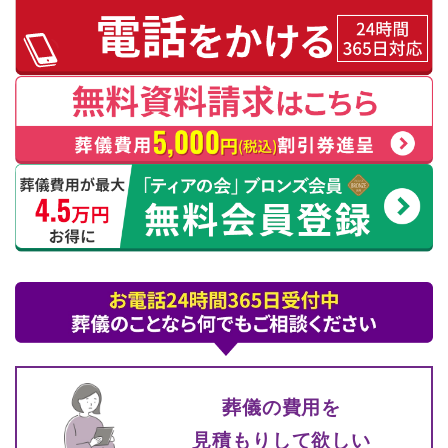
葬儀の費⽤を
⾒積もりして
欲しい