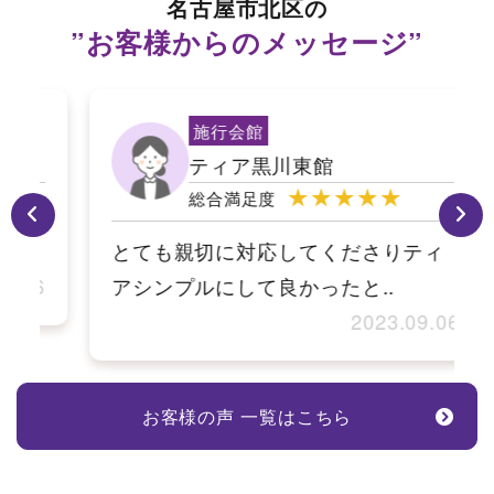
名古屋市北区の
”お客様からのメッセージ”
施行会館
ティア黒川東館
★★★★★
総合満足度
とても親切に対応してくださりティ
6
アシンプルにして良かったと..
2023.09.06
お客様の声 一覧はこちら