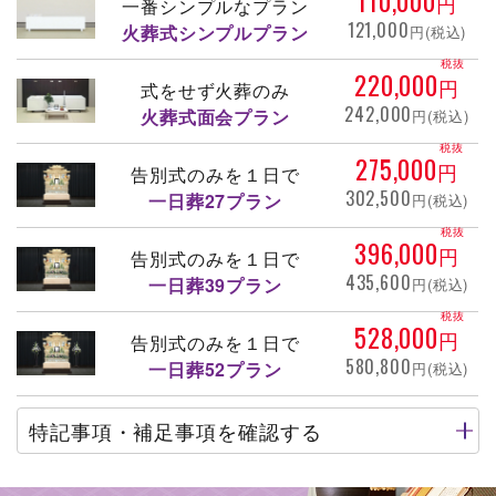
110,000
円
一番シンプルなプラン
121,000
火葬式シンプルプラン
円(税込)
税抜
220,000
円
式をせず火葬のみ
242,000
火葬式面会プラン
円(税込)
税抜
275,000
円
告別式のみを１日で
302,500
一日葬27プラン
円(税込)
税抜
396,000
円
告別式のみを１日で
435,600
一日葬39プラン
円(税込)
税抜
528,000
円
告別式のみを１日で
580,800
一日葬52プラン
円(税込)
特記事項・補足事項を確認する