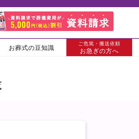
ご危篤・搬送依頼
お葬式の豆知識
お急ぎの方へ
覧