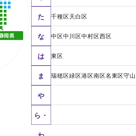
た
千種区
天白区
な
中区
中川区
中村区
西区
は
東区
ま
瑞穂区
緑区
港区
南区
名東区
守山
や
ら・
わ