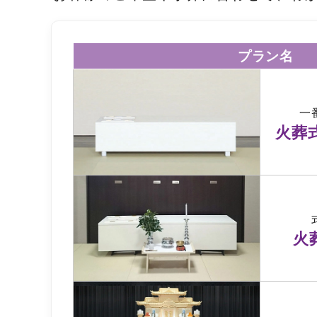
プラン名
一
火葬
火