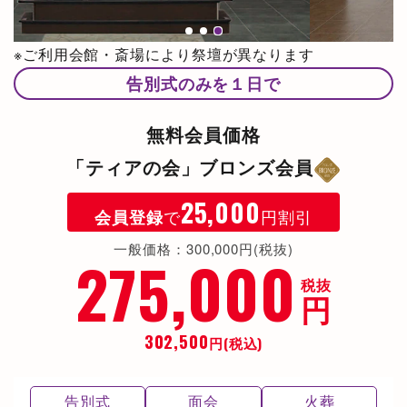
※ご利用会館・斎場により祭壇が異なります
告別式のみを１日で
無料会員価格
「ティアの会」ブロンズ会員
25,000
で
円割引
会員登録
一般価格：300,000円(税抜)
275,000
税抜
円
302,500
円(税込)
告別式
面会
火葬