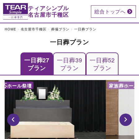
ティアシンプル
総合トップへ
名古屋市千種区
HOME
名古屋市千種区
葬儀プラン
一日葬プラン
一日葬プラン
一日葬27
一日葬39
一日葬52
プラン
プラン
プラン
専用
家族葬ホール
祭壇