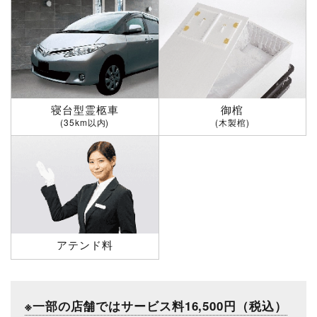
寝台型霊柩車
御棺
(35km以内)
(木製棺)
アテンド料
※一部の店舗ではサービス料16,500円（税込）