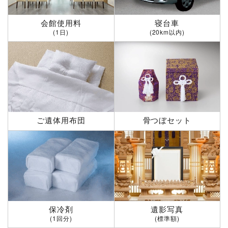
会館使用料
寝台車
(1日)
(20km以内)
ご遺体用布団
骨つぼセット
保冷剤
遺影写真
(1回分)
(標準額)