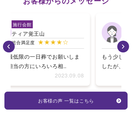
”お客様からのメッセージ”
施行会館
ティア覚王山
★★★★☆
総合満足度
もう少し助言が欲しい場面がありま
したが、対応も早く安心して..
8
2023.09.06
お客様の声 一覧はこちら
一日葬プラン｜名古屋市千種区で一日葬・直葬・家族葬ならティアシンプル