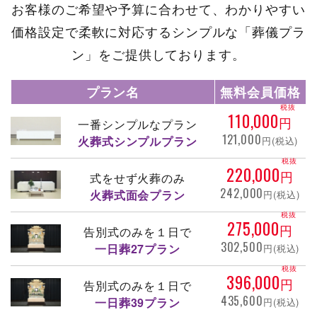
お客様のご希望や予算に合わせて、わかりやすい
価格設定で柔軟に対応するシンプルな「葬儀プラ
ン」をご提供しております。
プラン名
無料会員価格
税抜
110,000
円
一番シンプルなプラン
121,000
火葬式シンプルプラン
円(税込)
税抜
220,000
円
式をせず火葬のみ
242,000
火葬式面会プラン
円(税込)
税抜
275,000
円
告別式のみを１日で
302,500
一日葬27プラン
円(税込)
税抜
396,000
円
告別式のみを１日で
435,600
一日葬39プラン
円(税込)