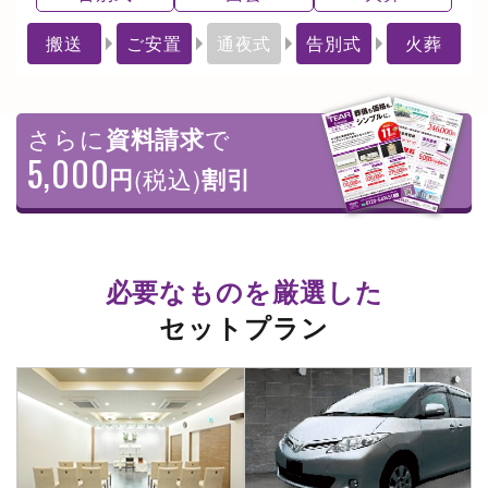
搬送
ご安置
通夜式
告別式
火葬
さらに
資料請求
で
5,000
円
(税込)
割引
必要なものを厳選した
セットプラン