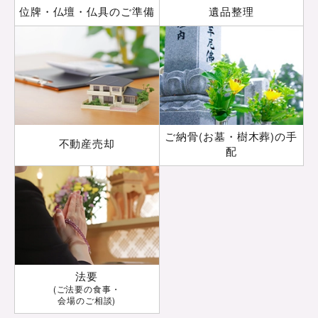
位牌・仏壇・仏具の
ご準備
遺品整理
ご納骨(お墓・樹木葬)の手
不動産売却
配
法要
(ご法要の食事・
会場のご相談)