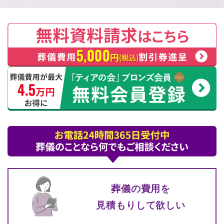
葬儀の費⽤を
⾒積もりして
欲しい