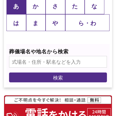
あ
か
さ
た
な
は
ま
や
ら・わ
葬儀場名や地名から検索