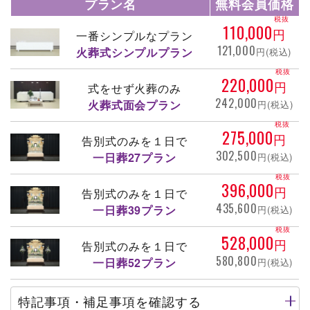
プラン名
無料会員価格
税抜
110,000
円
一番シンプルなプラン
121,000
火葬式シンプルプラン
円(税込)
税抜
220,000
円
式をせず火葬のみ
242,000
火葬式面会プラン
円(税込)
税抜
275,000
円
告別式のみを１日で
302,500
一日葬27プラン
円(税込)
税抜
396,000
円
告別式のみを１日で
435,600
一日葬39プラン
円(税込)
税抜
528,000
円
告別式のみを１日で
580,800
一日葬52プラン
円(税込)
特記事項・補足事項を確認する