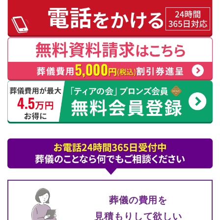
葬儀の費⽤を
⾒積もりして
欲しい