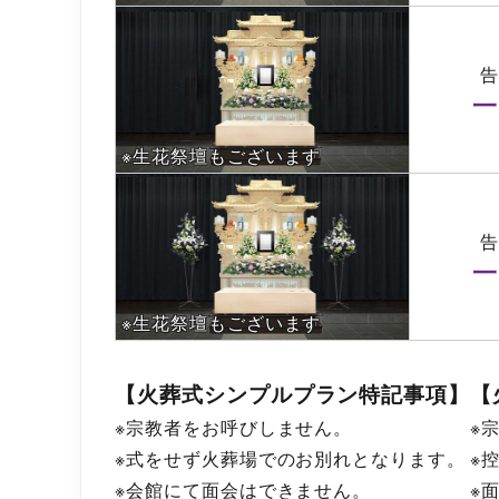
一
※生花祭壇もございます
一
※生花祭壇もございます
【火葬式シンプルプラン特記事項】
【
※宗教者をお呼びしません。
※
※式をせず火葬場でのお別れとなります。
※
※会館にて面会はできません。
※