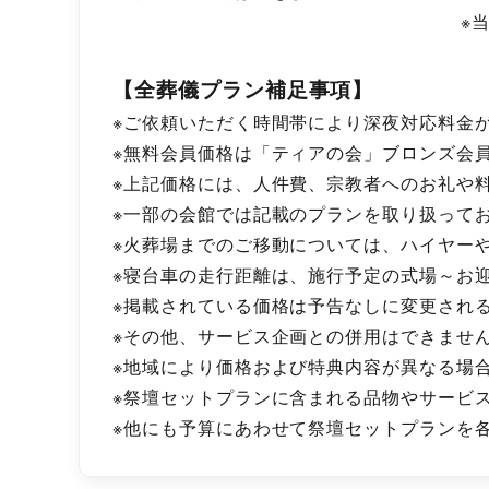
※
【全葬儀プラン補足事項】
※ご依頼いただく時間帯により深夜対応料金
※無料会員価格は「ティアの会」ブロンズ会
※上記価格には、人件費、宗教者へのお礼や
※一部の会館では記載のプランを取り扱って
※火葬場までのご移動については、ハイヤー
※寝台車の走行距離は、施行予定の式場～お
※掲載されている価格は予告なしに変更され
※その他、サービス企画との併用はできませ
※地域により価格および特典内容が異なる場
※祭壇セットプランに含まれる品物やサービ
※他にも予算にあわせて祭壇セットプランを