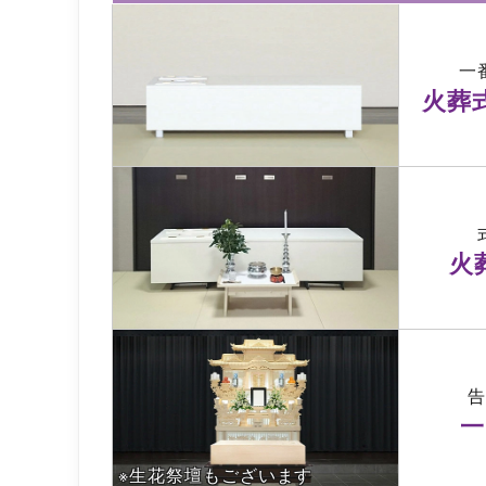
一
火葬
火
一
※生花祭壇もございます