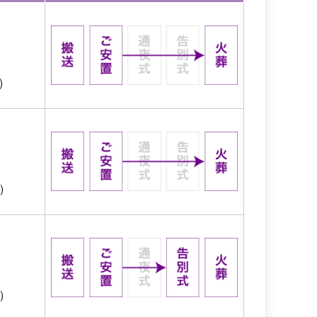
)
)
)