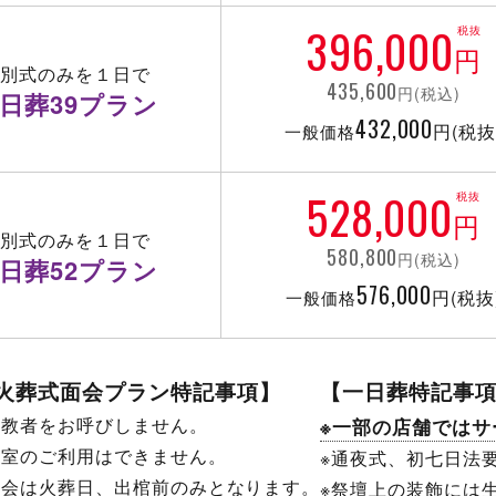
396,000
税抜
円
告別式のみを１日で
435,600
円(税込)
日葬39プラン
432,000
円(税抜
一般価格
528,000
税抜
円
告別式のみを１日で
580,800
円(税込)
日葬52プラン
576,000
円(税抜
一般価格
火葬式面会プラン特記事項】
【一日葬特記事
宗教者をお呼びしません。
※一部の店舗ではサ
控室のご利用はできません。
※通夜式、初七日法
面会は火葬日、出棺前のみとなります。
※祭壇上の装飾には