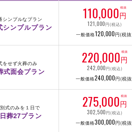
110,000
税抜
円
番シンプルなプラン
121,000
円(税込)
式シンプルプラン
120,000
円(税抜
一般価格
220,000
税抜
円
式をせず火葬のみ
242,000
円(税込)
葬式面会プラン
240,000
円(税抜
一般価格
275,000
税抜
円
告別式のみを１日で
302,500
円(税込)
日葬27プラン
300,000
円(税抜
一般価格