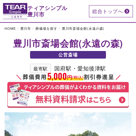
ティアシンプル
総合トップへ
豊川市
HOME
豊川市
葬儀場を探す
豊川市斎場会館(永遠の森)
豊川市斎場会館(永遠の森)
公営斎場
国府駅・愛知後津駅
最寄駅