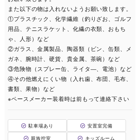
また以下の物は入れないようお願い致します。
①プラスチック、化学繊維（釣りざお、ゴルフ
用品、テニスラケット、化繊の衣類、おもち
ゃ、人形）など
②ガラス、金属製品、陶器類（ビン、缶類、メ
ガネ、腕時計、硬貨、貴金属、茶碗）など
③危険物（スプレー缶、ライタ―、電池）など
④その他燃えにくい物（入れ歯、布団、毛布、
書類、果物）など
※ペースメーカー装着時は前もって連絡下さい
駐車場あり
安置室完備
親族控室
キッズルーム