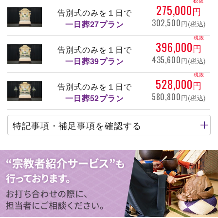
税抜
275,000
円
告別式のみを１日で
302,500
一日葬27プラン
円(税込)
税抜
396,000
円
告別式のみを１日で
435,600
一日葬39プラン
円(税込)
税抜
528,000
円
告別式のみを１日で
580,800
一日葬52プラン
円(税込)
特記事項・補足事項を確認する