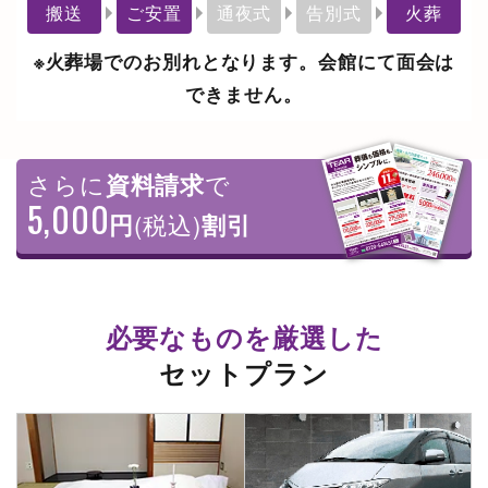
搬送
ご安置
通夜式
告別式
火葬
※火葬場でのお別れとなります。会館にて面会は
できません。
さらに
資料請求
で
5,000
円
(税込)
割引
必要なものを厳選した
セットプラン