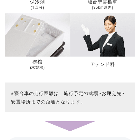
保冷剤
寝台型霊柩車
(1回分)
(35km以内)
御棺
アテンド料
(木製棺)
※寝台車の走行距離は、施行予定の式場~お迎え先~
安置場所までの距離となります。