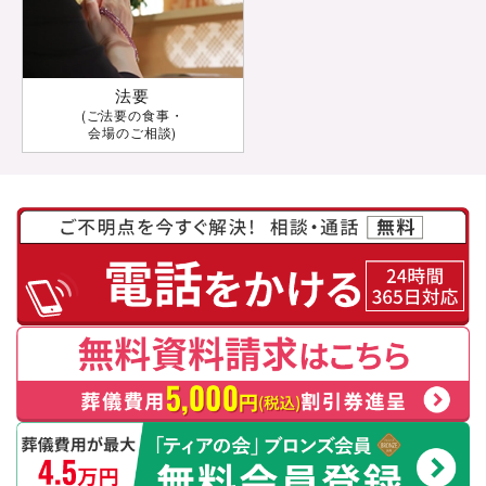
法要
(ご法要の食事・
会場のご相談)