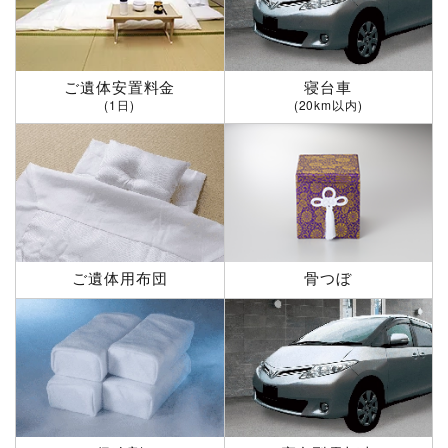
ご遺体安置料金
寝台車
(1日)
(20km以内)
ご遺体用布団
骨つぼ