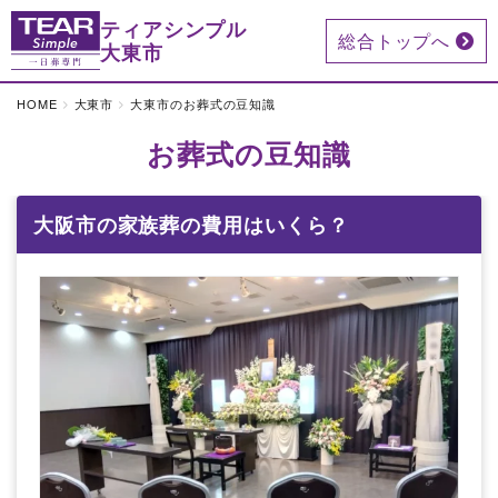
ティアシンプル
総合トップへ
大東市
HOME
大東市
大東市のお葬式の豆知識
お葬式の豆知識
大阪市の家族葬の費用はいくら？